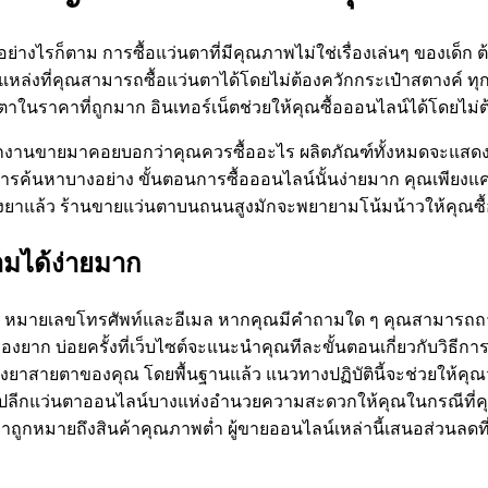
อย่างไรก็ตาม การซื้อแว่นตาที่มีคุณภาพไม่ใช่เรื่องเล่นๆ ของเด
หล่งที่คุณสามารถซื้อแว่นตาได้โดยไม่ต้องควักกระเป๋าสตางค์ ทุกว
ายตาในราคาที่ถูกมาก อินเทอร์เน็ตช่วยให้คุณซื้อออนไลน์ได้โดยไ
งานขายมาคอยบอกว่าคุณควรซื้ออะไร ผลิตภัณฑ์ทั้งหมดจะแสดงอยู่ 
การค้นหาบางอย่าง ขั้นตอนการซื้อออนไลน์นั้นง่ายมาก คุณเพียงแ
ั่งยาแล้ว ร้านขายแว่นตาบนถนนสูงมักจะพยายามโน้มน้าวให้คุณ
ามได้ง่ายมาก
 คือ หมายเลขโทรศัพท์และอีเมล หากคุณมีคำถามใด ๆ คุณสามารถถา
าก บ่อยครั้งที่เว็บไซต์จะแนะนำคุณทีละขั้นตอนเกี่ยวกับวิธีการส
าสายตาของคุณ โดยพื้นฐานแล้ว แนวทางปฏิบัตินี้จะช่วยให้คุณวางค
ค้าปลีกแว่นตาออนไลน์บางแห่งอำนวยความสะดวกให้คุณในกรณีที่คุณ
าราคาถูกหมายถึงสินค้าคุณภาพต่ำ ผู้ขายออนไลน์เหล่านี้เสนอส่วนลดที่