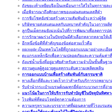
ถังขยะเท้าเหยียบจึงเป็นเหมือนการใส่ใจในทุกรายละเ
เมื่อพิจารณาถึงศักยภาพของแผ่นสแตนเลสสีดำ
การชิงโชคยังช่วยสร้างความสัมพันธ์ระหว่างผู้จัด
บริษัทขายส่งสแตนเลสกับบทบาทสำคัญในวงการผลิ
ลูกปืนเม็ดกลมยังมุ่งเน้นไปที่การพัฒนาเพื่อลดการปล
การรักษาผมร่วงในปัจจุบันมีตัวเลือกหลากหลายให้เ
อีกหนึ่งข้อดีที่สำคัญของข้อต่อสวมเร็วคือ
micropile เป็นเทคโนโลยีที่ถูกออกแบบมาอย่างละเอีย
ตะแกรงเหล็กฉีกเพื่อความปลอดภัยและความคุ้มค่าที่ส
ถังแช่น้ำแข็งที่อยู่อาศัยสำหรับความจำเป็นขั้นพื้นฐา
สถานดูแลผู้สูงอายุดูแลทุกระดับความเพลิดเพลิน
การออกแบบบ้านเพื่อสร้างสัมพันธ์กับธรรมชาติ
ทางเลือกที่ดีและรวดเร็วกว่าสำหรับบริการรถพยาบา
รับจำนำกระเป๋าแบรนด์เนมทุกยี่ห้อกระบวนการที่ง่า
แนวโน้มในการให้บริการรับทำบัญชีในปัจจุบันทิศทาง
โรงพิมพ์ที่ตอบโจทย์ทุกความต้องการ
ความหรูหราและบรรยากาศที่ผ่อนคลายที่โรงแรมส
การเลือกใช้กระเช้าผลไม้ในชีวิตประจำวัน