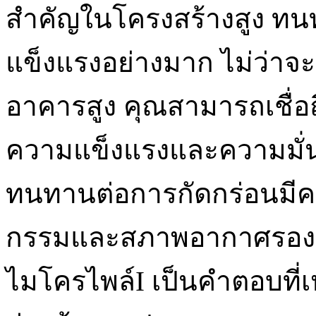
สำคัญในโครงสร้างสูง ท
แข็งแรงอย่างมาก ไม่ว่าจ
อาคารสูง คุณสามารถเชื่อ
ความแข็งแรงและความมั่นคง
ทนทานต่อการกัดกร่อนมีค
กรรมและสภาพอากาศรองรั
ไมโครไพล์I เป็นคำตอบที