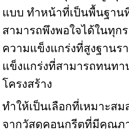
แบบ ทำหน้าที่เป็นพื้นฐาน
สามารถพึงพอใจได้ในทุกรา
ความแข็งแกร่งที่สูงฐาน
แข็งแกร่งที่สามารถทนท
โครงสร้าง
ทำให้เป็นเลือกที่เหมาะส
จากวัสดุคอนกรีตที่มีคุณภ