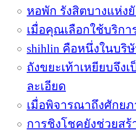
หอพัก รังสิตบางแห่งย
เมื่อคุณเลือกใช้บริกา
shihlin คือหนึ่งในบริษ
ถังขยะเท้าเหยียบจึง
ละเอียด
เมื่อพิจารณาถึงศัก
การชิงโชคยังช่วยสร้า