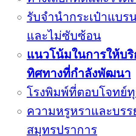
รับจำนำกระเป๋าแบรนด
และไม่ซับซ้อน
แนวโน้มในการให้บริก
ทิศทางที่กำลังพัฒนา
โรงพิมพ์ที่ตอบโจทย์
ความหรูหราและบรรยา
สมุทรปราการ