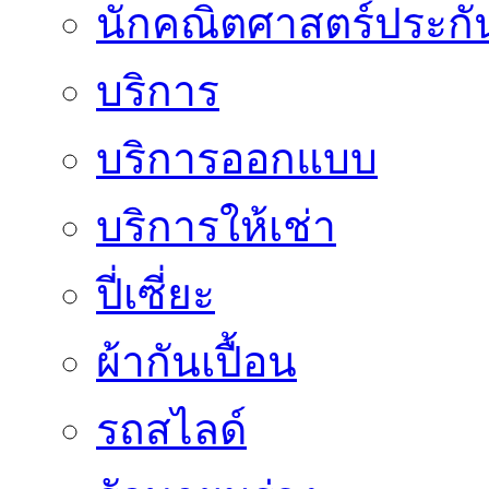
นักคณิตศาสตร์ประกั
บริการ
บริการออกแบบ
บริการให้เช่า
ปี่เซี่ยะ
ผ้ากันเปื้อน
รถสไลด์