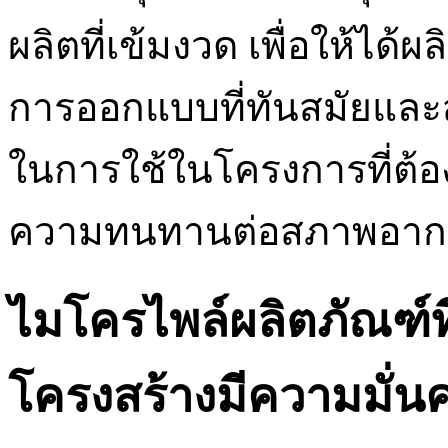
ผลิตที่เข้มงวด เพื่อให้ได้ผ
การออกแบบที่ทันสมัยและส
ในการใช้ในโครงการที่ต
ความทนทานต่อสภาพอาก
ไมโครไพล์ผลิตภัณฑ์ท
โครงสร้างมีความมั่