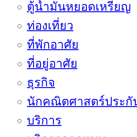
ตู้น้ำมันหยอดเหรียญ
ท่องเที่ยว
ที่พักอาศัย
ที่อยู่อาศัย
ธุรกิจ
นักคณิตศาสตร์ประกั
บริการ