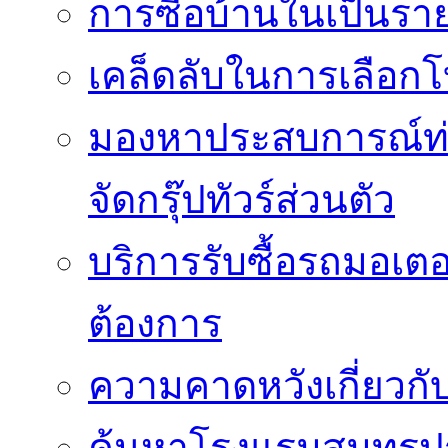
การซื้อบ้านในเป็นร
เคล็ดลับในการเลือกโ
มองหาประสบการณ์ท่อง
จัดกรุ๊ปทัวร์ส่วนตัว
บริการรับซื้อรถมอเต
ต้องการ
ความคาดหวังเกี่ยวกับ
ค้นหาโรงแรมสมุทรปร