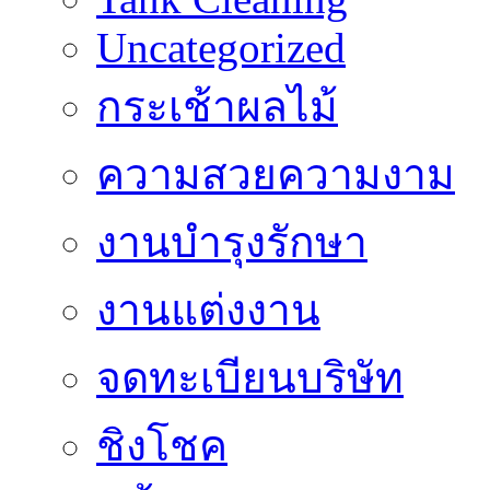
Uncategorized
กระเช้าผลไม้
ความสวยความงาม
งานบำรุงรักษา
งานแต่งงาน
จดทะเบียนบริษัท
ชิงโชค