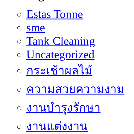
Estas Tonne
sme
Tank Cleaning
Uncategorized
กระเช้าผลไม้
ความสวยความงาม
งานบำรุงรักษา
งานแต่งงาน