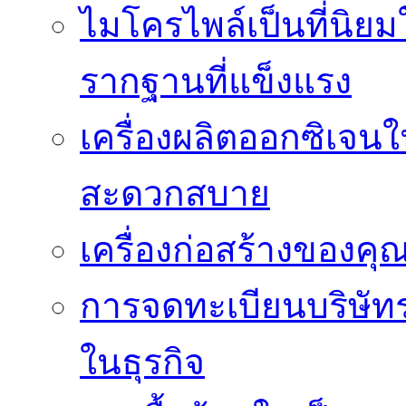
ไมโครไพล์เป็นที่นิย
รากฐานที่แข็งแรง
เครื่องผลิตออกซิเจน
สะดวกสบาย
เครื่องก่อสร้างของคุ
การจดทะเบียนบริษัท
ในธุรกิจ