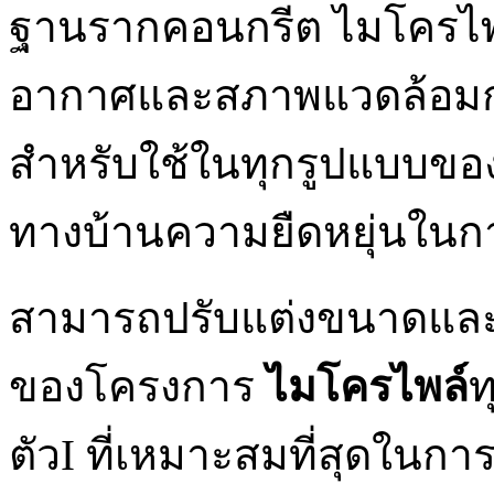
ฐานรากคอนกรีต ไมโครไ
อากาศและสภาพแวดล้อมการ
สำหรับใช้ในทุกรูปแบบขอ
ทางบ้านความยืดหยุ่นในการ
สามารถปรับแต่งขนาดและ
ของโครงการ
ไมโครไพล์
ท
ตัวI ที่เหมาะสมที่สุดในการ