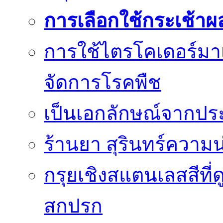
การเลือกใช้กระเช้าผ
การใช้ไตรโคเดอร์มา
จัดการโรคพืช
เป็นเอกลักษณ์จากประม
ร้านยา สุรินทร์ความน
กรุยเชิงสแตนเลสสีที่ดู
สกปรก