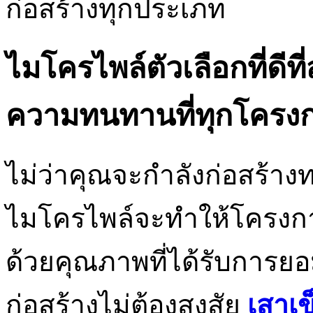
ก่อสร้างทุกประเภท
ไมโครไพล์ตัวเลือกที่ดี
ความทนทานที่ทุกโครง
ไม่ว่าคุณจะกำลังก่อสร้างท
ไมโครไพล์จะทำให้โครงการ
ด้วยคุณภาพที่ได้รับการย
ก่อสร้างไม่ต้องสงสัย
เสาเ