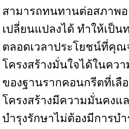
สามารถทนทานต่อสภาพอา
เปลี่ยนแปลงได้ ทำให้เป็
ตลอดเวลาประโยชน์ที่คุณ
โครงสร้างมั่นใจได้ในค
ของฐานรากคอนกรีตที่เลือ
โครงสร้างมีความมั่นคง
บำรุงรักษาไม่ต้องมีการบำ