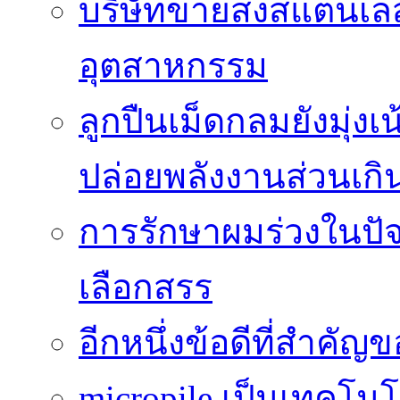
บริษัทขายส่งสแตนเ
อุตสาหกรรม
ลูกปืนเม็ดกลมยังมุ่ง
ปล่อยพลังงานส่วนเกิ
การรักษาผมร่วงในปัจ
เลือกสรร
อีกหนึ่งข้อดีที่สำคัญ
micropile เป็นเทคโน