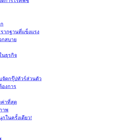
จัดการโรคพืช
รก
รรากฐานที่แข็งแรง
ดวกสบาย
นธุรกิจ
ัดกรุ๊ปทัวร์ส่วนตัว
ต้องการ
าที่สุด
ิภาพ
ุกในครั้งเดียว!