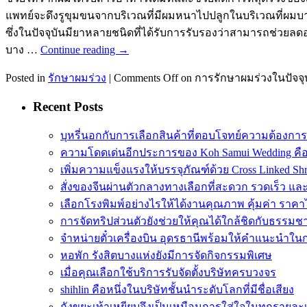
แพทย์จะดึงรูขุมขนจากบริเวณที่มีผมหนาไปปลูกในบริเวณที่ผมบาง
ซึ่งในปัจจุบันมียาหลายชนิดที่ได้รับการรับรองว่าสามารถช่วยลดอ
บาง …
Continue reading
→
Posted in
รักษาผมร่วง
|
Comments Off
on การรักษาผมร่วงในปัจจุ
Recent Posts
บุหรี่นอกกับการเลือกสินค้าที่ตอบโจทย์ความต้องกา
ความโดดเด่นอีกประการของ Koh Samui Wedding คื
เพิ่มความแข็งแรงให้บรรจุภัณฑ์ด้วย Cross Linked Shr
สั่งของจีนผ่านตัวกลางทางเลือกที่สะดวก รวดเร็ว และ
เลือกโรงพิมพ์อย่างไรให้ได้งานคุณภาพ คุ้มค่า ราคา
การจัดทริปส่วนตัวยังช่วยให้คุณได้ใกล้ชิดกับธรรมชา
จำหน่ายตั๋วเครื่องบิน อุดรธานีพร้อมให้คำแนะนำใน
หอพัก รังสิตบางแห่งยังมีการจัดกิจกรรมพิเศษ
เมื่อคุณเลือกใช้บริการรับจัดตั้งบริษัทครบวงจร
shihlin คือหนึ่งในบริษัทชั้นนำระดับโลกที่มีชื่อเสียง
ถังขยะเท้าเหยียบจึงเป็นเหมือนการใส่ใจในทุกรายละเ