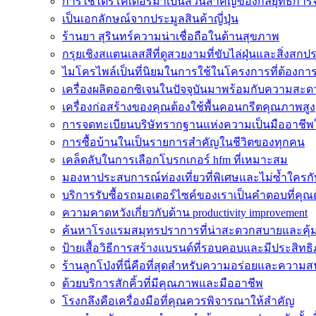
การใช้ไตรโคเดอร์มาเป็นส่วนสำคัญของกลยุทธ์การ
เป็นเอกลักษณ์จากประมูลสินค้าญี่ปุ่น
ร้านยา สุรินทร์ความน่าเชื่อถือในด้านสุขภาพ
กรุยเชิงสแตนเลสสีที่ดูสวยงามที่ขับไล่ฝุ่นและสิ่งสกป
ไมโครไพล์เป็นที่นิยมในการใช้ในโครงการที่ต้องกา
เครื่องผลิตออกซิเจนในปัจจุบันมาพร้อมกับความสะ
เครื่องก่อสร้างของคุณต้องใช้พื้นคอนกรีตคุณภาพสูง
การจดทะเบียนบริษัทรากฐานแห่งความเป็นมืออาชีพใ
การซื้อบ้านในเป็นรายการสำคัญในชีวิตของทุกคน
เคล็ดลับในการเลือกโบรกเกอร์ hfm ที่เหมาะสม
มองหาประสบการณ์ท่องเที่ยวที่พิเศษและไม่ซ้ำใครกับจ
บริการรับซื้อรถมอเตอร์ไซค์ของเราเป็นคำตอบที่คุณ
ความคาดหวังเกี่ยวกับด้าน productivity improvement
ค้นหาโรงแรมสมุทรปราการที่น่าสะดวกสบายและคุ้มค่
ป้ายเสื้อวิธีการสร้างแบรนด์ที่รอบคอบและมีประสิทธ
ร้านลูกโป่งที่นี่คือที่สุดสำหรับความอร่อยและความสน
ด้วยบริการสักคิ้วที่มีคุณภาพและมืออาชีพ
โรงกลึงคือเครื่องมือที่คุณควรพิจารณาให้สำคัญ