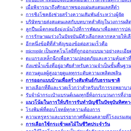
เมื่อพิจารณาถึงศักยภาพของแผ่นสแตนเลสสีดำ
การชิงโชคยังช่วยสร้างความสัมพันธ์ระหว่างผู้จัด
บริษัทขายส่งสแตนเลสกับบทบาทสำคัญในวงการผลิ
ลูกปืนเม็ดกลมยังมุ่งเน้นไปที่การพัฒนาเพื่อลดการปล
การรักษาผมร่วงในปัจจุบันมีตัวเลือกหลากหลายให้เ
อีกหนึ่งข้อดีที่สำคัญของข้อต่อสวมเร็วคือ
micropile เป็นเทคโนโลยีที่ถูกออกแบบมาอย่างละเอีย
ตะแกรงเหล็กฉีกเพื่อความปลอดภัยและความคุ้มค่าที่ส
ถังแช่น้ำแข็งที่อยู่อาศัยสำหรับความจำเป็นขั้นพื้นฐา
สถานดูแลผู้สูงอายุดูแลทุกระดับความเพลิดเพลิน
การออกแบบบ้านเพื่อสร้างสัมพันธ์กับธรรมชาติ
ทางเลือกที่ดีและรวดเร็วกว่าสำหรับบริการรถพยาบา
รับจำนำกระเป๋าแบรนด์เนมทุกยี่ห้อกระบวนการที่ง่า
แนวโน้มในการให้บริการรับทำบัญชีในปัจจุบันทิศทาง
โรงพิมพ์ที่ตอบโจทย์ทุกความต้องการ
ความหรูหราและบรรยากาศที่ผ่อนคลายที่โรงแรมส
การเลือกใช้กระเช้าผลไม้ในชีวิตประจำวัน