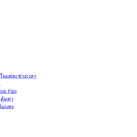
รในแต่ละช่วงเวลา
อ
ink Film
คุ้มค่า
ไม่แพง