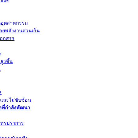
ตอุตสาหกรรม
่อยพลังงานส่วนเกิน
ลือกสรร
ด
ูงขึ้น
น
ล
ยและไม่ซับซ้อน
ที่กำลังพัฒนา
มุทรปราการ