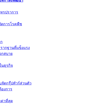
ที่กำลังพัฒนา
มุทรปราการ
จัดการโรคพืช
รก
รรากฐานที่แข็งแรง
ดวกสบาย
นธุรกิจ
ัดกรุ๊ปทัวร์ส่วนตัว
ต้องการ
าที่สุด