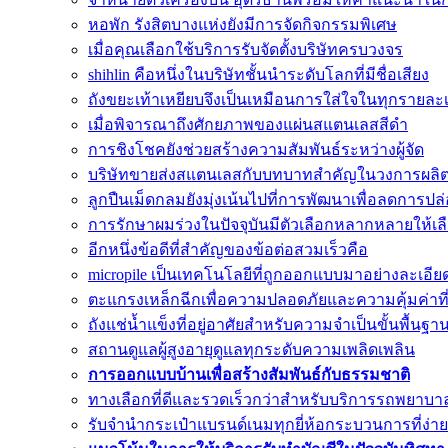
หอพัก รังสิตบางแห่งยังมีการจัดกิจกรรมพิเศษ
เมื่อคุณเลือกใช้บริการรับจัดตั้งบริษัทครบวงจร
shihlin คือหนึ่งในบริษัทชั้นนำระดับโลกที่มีชื่อเสียง
ถังขยะเท้าเหยียบจึงเป็นเหมือนการใส่ใจในทุกรายละเ
เมื่อพิจารณาถึงศักยภาพของแผ่นสแตนเลสสีดำ
การชิงโชคยังช่วยสร้างความสัมพันธ์ระหว่างผู้จัด
บริษัทขายส่งสแตนเลสกับบทบาทสำคัญในวงการผลิ
ลูกปืนเม็ดกลมยังมุ่งเน้นไปที่การพัฒนาเพื่อลดการปล
การรักษาผมร่วงในปัจจุบันมีตัวเลือกหลากหลายให้เ
อีกหนึ่งข้อดีที่สำคัญของข้อต่อสวมเร็วคือ
micropile เป็นเทคโนโลยีที่ถูกออกแบบมาอย่างละเอีย
ตะแกรงเหล็กฉีกเพื่อความปลอดภัยและความคุ้มค่าที่ส
ถังแช่น้ำแข็งที่อยู่อาศัยสำหรับความจำเป็นขั้นพื้นฐา
สถานดูแลผู้สูงอายุดูแลทุกระดับความเพลิดเพลิน
การออกแบบบ้านเพื่อสร้างสัมพันธ์กับธรรมชาติ
ทางเลือกที่ดีและรวดเร็วกว่าสำหรับบริการรถพยาบา
รับจำนำกระเป๋าแบรนด์เนมทุกยี่ห้อกระบวนการที่ง่า