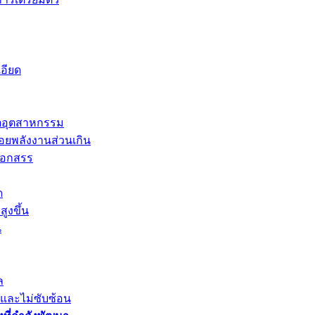
อียด
ตอุตสาหกรรม
่อยพลังงานส่วนเกิน
ลือกสรร
ด
ูงขึ้น
น
ล
ยและไม่ซับซ้อน