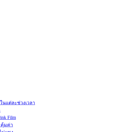
รในแต่ละช่วงเวลา
อ
ink Film
คุ้มค่า