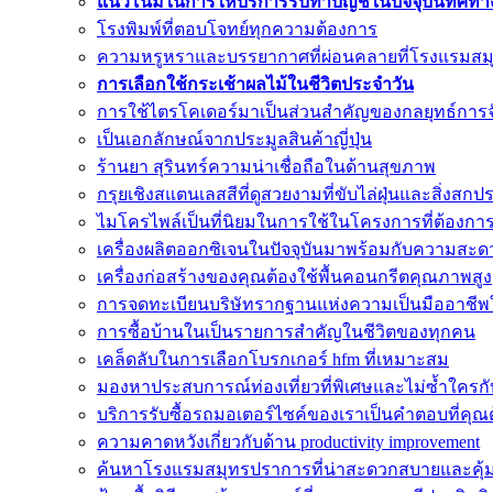
แนวโน้มในการให้บริการรับทำบัญชีในปัจจุบันทิศทาง
โรงพิมพ์ที่ตอบโจทย์ทุกความต้องการ
ความหรูหราและบรรยากาศที่ผ่อนคลายที่โรงแรมส
การเลือกใช้กระเช้าผลไม้ในชีวิตประจำวัน
การใช้ไตรโคเดอร์มาเป็นส่วนสำคัญของกลยุทธ์การ
เป็นเอกลักษณ์จากประมูลสินค้าญี่ปุ่น
ร้านยา สุรินทร์ความน่าเชื่อถือในด้านสุขภาพ
กรุยเชิงสแตนเลสสีที่ดูสวยงามที่ขับไล่ฝุ่นและสิ่งสกป
ไมโครไพล์เป็นที่นิยมในการใช้ในโครงการที่ต้องกา
เครื่องผลิตออกซิเจนในปัจจุบันมาพร้อมกับความสะ
เครื่องก่อสร้างของคุณต้องใช้พื้นคอนกรีตคุณภาพสูง
การจดทะเบียนบริษัทรากฐานแห่งความเป็นมืออาชีพใ
การซื้อบ้านในเป็นรายการสำคัญในชีวิตของทุกคน
เคล็ดลับในการเลือกโบรกเกอร์ hfm ที่เหมาะสม
มองหาประสบการณ์ท่องเที่ยวที่พิเศษและไม่ซ้ำใครกับจ
บริการรับซื้อรถมอเตอร์ไซค์ของเราเป็นคำตอบที่คุณ
ความคาดหวังเกี่ยวกับด้าน productivity improvement
ค้นหาโรงแรมสมุทรปราการที่น่าสะดวกสบายและคุ้มค่