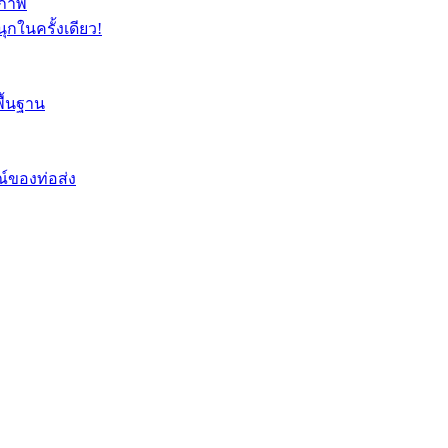
ิภาพ
ุกในครั้งเดียว!
ื้นฐาน
์ของท่อส่ง