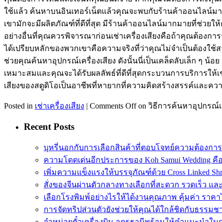
ใช้แล้ว ค้นหาบนอินเทอร์เน็ตแล้วคุณจะพบกับร้านค้าออนไลน์มาก
เขามักจะมีผลิตภัณฑ์ที่ดีที่สุด มีร้านค้าออนไลน์มากมายที่ช
อย่างอื่นที่คุณควรพิจารณาก่อนเช่าเครื่องเสียงคือถ้าคุณต้อง
ได้เปรียบหลักของพวกเขาคือความจริงที่ว่าคุณไม่จำเป็นต้องใช้สา
ช่วยคุณค้นหาอุปกรณ์เครื่องเสียง ดังนั้นนี่เป็นเคล็ดลับเล็ก ๆ น้
เหมาะสมและคุณจะได้รับผลลัพธ์ที่ดีที่สุดกระบวนการบริการให้เช่า
เสียงของสตูดิโอเป็นอาชีพที่หายากที่ความคิดสร้างสรรค์และ
Posted in
เช่าเครื่องเสียง
|
Comments Off
on วิธีการค้นหาอุปกรณ์เสี
Recent Posts
บุหรี่นอกกับการเลือกสินค้าที่ตอบโจทย์ความต้องกา
ความโดดเด่นอีกประการของ Koh Samui Wedding คื
เพิ่มความแข็งแรงให้บรรจุภัณฑ์ด้วย Cross Linked Shr
สั่งของจีนผ่านตัวกลางทางเลือกที่สะดวก รวดเร็ว และ
เลือกโรงพิมพ์อย่างไรให้ได้งานคุณภาพ คุ้มค่า ราคา
การจัดทริปส่วนตัวยังช่วยให้คุณได้ใกล้ชิดกับธรรมชา
จำหน่ายตั๋วเครื่องบิน อุดรธานีพร้อมให้คำแนะนำใน