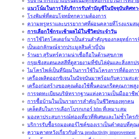
รับจำนำกระเป๋าแบรนด์เนมทุกยี่ห้อกระบวนการที่ง่า
แนวโน้มในการให้บริการรับทำบัญชีในปัจจุบันทิศทาง
โรงพิมพ์ที่ตอบโจทย์ทุกความต้องการ
ความหรูหราและบรรยากาศที่ผ่อนคลายที่โรงแรมส
การเลือกใช้กระเช้าผลไม้ในชีวิตประจำวัน
การใช้ไตรโคเดอร์มาเป็นส่วนสำคัญของกลยุทธ์การ
เป็นเอกลักษณ์จากประมูลสินค้าญี่ปุ่น
ร้านยา สุรินทร์ความน่าเชื่อถือในด้านสุขภาพ
กรุยเชิงสแตนเลสสีที่ดูสวยงามที่ขับไล่ฝุ่นและสิ่งสกป
ไมโครไพล์เป็นที่นิยมในการใช้ในโครงการที่ต้องกา
เครื่องผลิตออกซิเจนในปัจจุบันมาพร้อมกับความสะ
เครื่องก่อสร้างของคุณต้องใช้พื้นคอนกรีตคุณภาพสูง
การจดทะเบียนบริษัทรากฐานแห่งความเป็นมืออาชีพใ
การซื้อบ้านในเป็นรายการสำคัญในชีวิตของทุกคน
เคล็ดลับในการเลือกโบรกเกอร์ hfm ที่เหมาะสม
มองหาประสบการณ์ท่องเที่ยวที่พิเศษและไม่ซ้ำใครกับจ
บริการรับซื้อรถมอเตอร์ไซค์ของเราเป็นคำตอบที่คุณ
ความคาดหวังเกี่ยวกับด้าน productivity improvement