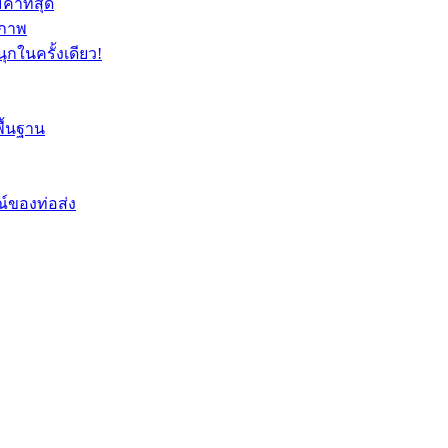
าที่สุด
ิภาพ
ุกในครั้งเดียว!
ื้นฐาน
์ของท่อส่ง