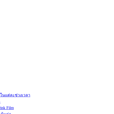
รในแต่ละช่วงเวลา
อ
ink Film