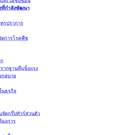
ยและไม่ซับซ้อน
ที่กำลังพัฒนา
มุทรปราการ
จัดการโรคพืช
รก
รรากฐานที่แข็งแรง
ดวกสบาย
นธุรกิจ
ัดกรุ๊ปทัวร์ส่วนตัว
ต้องการ