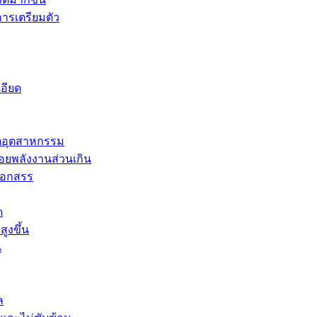
การเตรียมตัว
อียด
ตอุตสาหกรรม
่อยพลังงานส่วนเกิน
ลือกสรร
ด
ูงขึ้น
น
ล