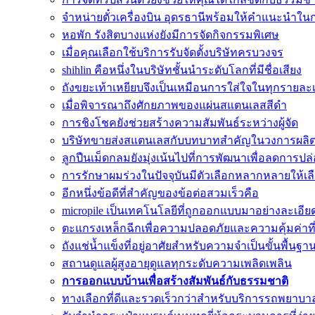
จำหน่ายตั๋วเครื่องบิน อุดรธานีพร้อมให้คำแนะนำใน
หอพัก รังสิตบางแห่งยังมีการจัดกิจกรรมพิเศษ
เมื่อคุณเลือกใช้บริการรับจัดตั้งบริษัทครบวงจร
shihlin คือหนึ่งในบริษัทชั้นนำระดับโลกที่มีชื่อเสียง
ถังขยะเท้าเหยียบจึงเป็นเหมือนการใส่ใจในทุกรายละเ
เมื่อพิจารณาถึงศักยภาพของแผ่นสแตนเลสสีดำ
การชิงโชคยังช่วยสร้างความสัมพันธ์ระหว่างผู้จัด
บริษัทขายส่งสแตนเลสกับบทบาทสำคัญในวงการผลิ
ลูกปืนเม็ดกลมยังมุ่งเน้นไปที่การพัฒนาเพื่อลดการปล
การรักษาผมร่วงในปัจจุบันมีตัวเลือกหลากหลายให้เ
อีกหนึ่งข้อดีที่สำคัญของข้อต่อสวมเร็วคือ
micropile เป็นเทคโนโลยีที่ถูกออกแบบมาอย่างละเอีย
ตะแกรงเหล็กฉีกเพื่อความปลอดภัยและความคุ้มค่าที่ส
ถังแช่น้ำแข็งที่อยู่อาศัยสำหรับความจำเป็นขั้นพื้นฐา
สถานดูแลผู้สูงอายุดูแลทุกระดับความเพลิดเพลิน
การออกแบบบ้านเพื่อสร้างสัมพันธ์กับธรรมชาติ
ทางเลือกที่ดีและรวดเร็วกว่าสำหรับบริการรถพยาบา