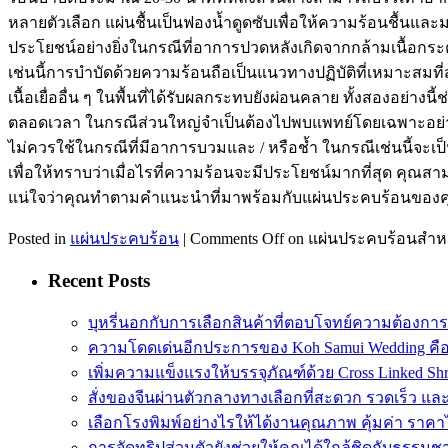
หลายตัวเลือก แผ่นชื้นเป็นฟองน้ำดูดซับเพื่อให้ความร้อนชื้นแล
ประโยชน์อย่างยิ่งในกรณีที่อาการปวดหลังเกิดจากกล้ามเนื้อกร
เช่นนี้การบำบัดด้วยความร้อนถือเป็นแนวทางปฏิบัติที่เหมาะสม
เนื้อเยื่ออื่น ๆ ในพื้นที่ได้รับผลกระทบยังผ่อนคลาย ทั้งสองอย
ตลอดเวลา ในกรณีส่วนใหญ่จำเป็นต้องไปพบแพทย์โดยเฉพาะอย่างย
ไม่ควรใช้ในกรณีที่มีอาการบวมและ / หรือช้ำ ในกรณีเช่นนี้จะเ
เพื่อให้ทราบว่าเมื่อไรที่ความร้อนจะมีประโยชน์มากที่สุด คุณ
แน่ใจว่าคุณทำตามคำแนะนำที่มาพร้อมกับแผ่นประคบร้อนของค
Posted in
แผ่นประคบร้อน
|
Comments Off
on แผ่นประคบร้อนสำหร
Recent Posts
บุหรี่นอกกับการเลือกสินค้าที่ตอบโจทย์ความต้องกา
ความโดดเด่นอีกประการของ Koh Samui Wedding คื
เพิ่มความแข็งแรงให้บรรจุภัณฑ์ด้วย Cross Linked Shr
สั่งของจีนผ่านตัวกลางทางเลือกที่สะดวก รวดเร็ว และ
เลือกโรงพิมพ์อย่างไรให้ได้งานคุณภาพ คุ้มค่า ราคา
การจัดทริปส่วนตัวยังช่วยให้คุณได้ใกล้ชิดกับธรรมชา