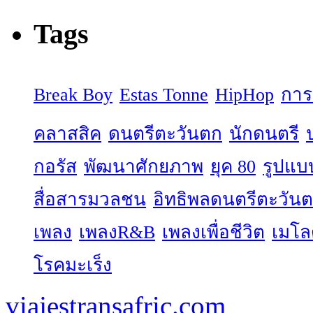
Tags
Break Boy
Estas Tonne
HipHop
การ
คลาสสิค
ดนตรีตะวันตก
นักดนตรี
กอรัส
พัฒนาศักยภาพ
ยุค 80
รูปแบ
สื่อสารมวลชน
อิทธิพลดนตรีตะวัน
เพลง
เพลงR&B
เพลงเพื่อชีวิต
เมโลด
โรคมะเร็ง
viajestransafric.com